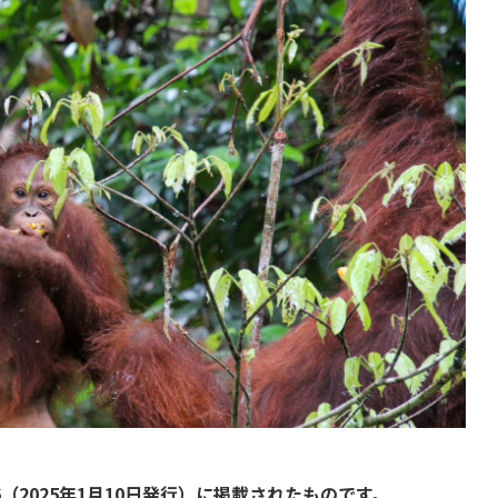
熱帯雨林再生活動
情報収集・機関誌刊行活動
よる生活改善と関連機関のネ
ットワーク構築事業
（2025年1月10日発行）に掲載されたものです。