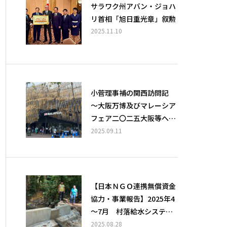
サラワク州アバン・ジョハ
リ首相「旭日重光章」叙勲
2025.11.10
小菅理事補の関西訪問記
～大阪万博及びマレーシア
フェア二〇二五大阪等へ訪
問～
2025.09.11
【日本ＮＧＯ連携無償資金
協力・事業報告】2025年4
～7月 村落給水システム
整備による生活改善と関連
2025.08.28