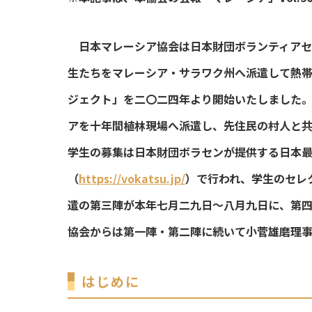
日本マレーシア協会は日本財団ボランティア
生たちをマレーシア・サラワク州へ派遣して熱
ジェクト」を二〇二四年より開始いたしました
アを十年間植林現場へ派遣し、先住民の村人と
学生の募集は日本財団ボラセンが提供する日本
（
https://vokatsu.jp/
）で行われ、学生のセレ
遣の第三陣が本年七月二九日～八月九日に、第
協会からは第一陣・第二陣に続いて小菅雄磨理事
はじめに