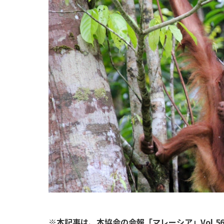
親善交流活動
関のネ
※本記事は、本協会の会報「マレーシア」Vol.56