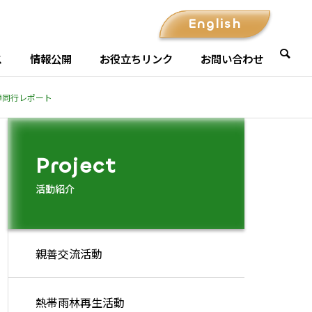
English
ス
情報公開
お役立ちリンク
お問い合わせ
陣同行レポート
熱帯雨林再生活動
お知らせ・ご挨
Project
活動紹介
親善交流活動
【ボルネオ島サラワク州・半
ダト・ムサ・
島部クダ州及びペナン州・事
Seminars
Overseas Dispatch
熱帯雨林再生活動
業報告】2025年4～7月 熱帯