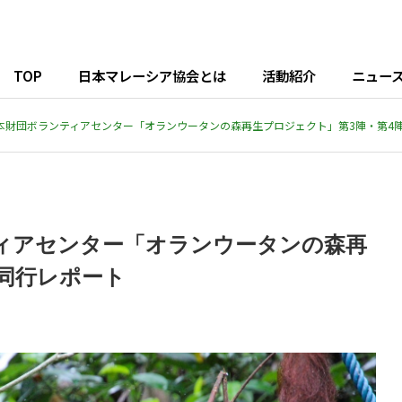
TOP
日本マレーシア協会とは
活動紹介
ニュー
本財団ボランティアセンター「オランウータンの森再生プロジェクト」第3陣・第4
せ・ご挨拶など
熱帯雨林再生活動
ィアセンター「オランウータンの森再
同行レポート
事補の関西訪問記 ～
【日本ＮＧＯ連携無償資金協
Rainforest
博及びマレーシアフェ
力・事業報告】2025年4～7
Restration
Publication
二五大阪等へ訪問～
月 村落給水システム整備に