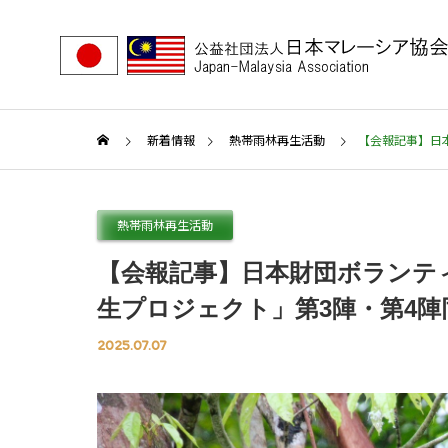
新着情報
熱帯雨林再生活動
【会報記事】日
お知らせ・ご挨拶など
お知ら
熱帯雨林再生活動
News
【会報記事】日本財団ボランテ
Project
生プロジェクト」第3陣・第4陣
新着情報
活動紹介
2025.07.07
資金協
サラワク州アバン・ジョハリ
小菅理
Friendship
～3
首相「旭日重光章」叙勲
大阪万
Exchange
整備に
ア二〇