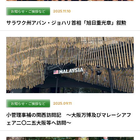
お知らせ・ご挨拶など
2025.11.10
サラワク州アバン・ジョハリ首相「旭日重光章」叙勲
お知らせ・ご挨拶など
2025.09.11
小菅理事補の関西訪問記 ～大阪万博及びマレーシアフ
ェア二〇二五大阪等へ訪問～