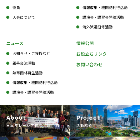
役員
情報収集・機関誌刊行活動
入会について
講演会・講習会開催活動
海外派遣研修活動
ニュース
情報公開
お知らせ・ご挨拶など
お役立ちリンク
親善交流活動
お問い合わせ
熱帯雨林再生活動
情報収集・機関誌刊行活動
講演会・講習会開催活動
About
Project
日本マレーシア協会とは
活動紹介